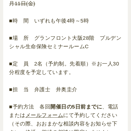
月11日(金)
■時 間 いずれも午後4時～5時
■場 所 グランフロント大阪28階 プルデン
シャル生命保険セミナールームC
■定 員 2名（予約制。先着順）※お一人30
分程度を予定しています。
■担 当 弁護士 井奥圭介
■予約方法 各回
開催日の5日前までに
、電話
または
メールフォーム
にて予約してください
（その際、おおまかな相談内容をお知らせ下