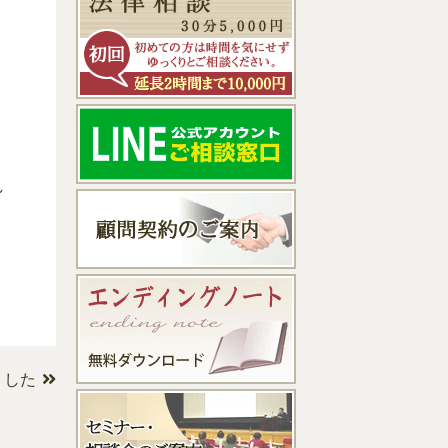
末
れ
ました