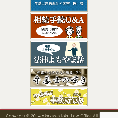
Copyright © 2014 Akazawa Ioku Law Office All Rights