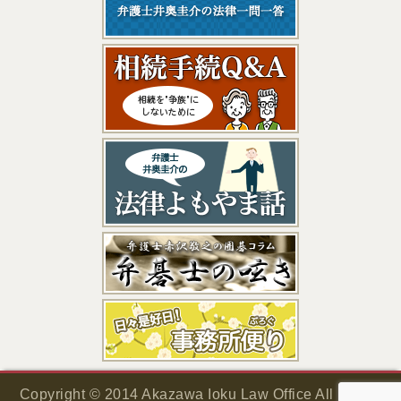
Copyright © 2014 Akazawa Ioku Law Office All Rights