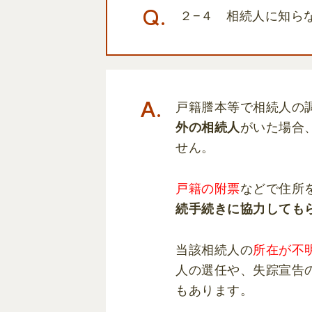
２−４ 相続人に知ら
戸籍謄本等で相続人の
外の相続人
がいた場合
せん。
戸籍の附票
などで住所
続手続きに協力しても
当該相続人の
所在が不
人の選任や、失踪宣告
もあります。