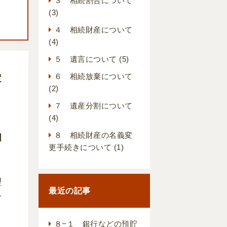
３ 相続割合について
(3)
４ 相続財産について
(4)
５ 遺言について
(5)
６ 相続放棄について
定
(2)
ま
７ 遺産分割について
(4)
８ 相続財産の名義変
相
更手続きについて
(1)
理
最近の記事
合
８−１ 銀行などの預貯