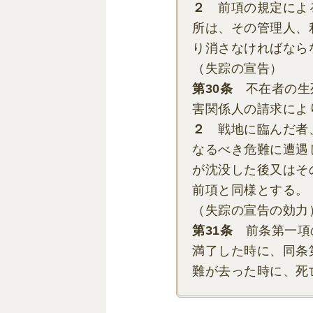
２
前項の規定による
所は、その管理人、
り消さなければなら
（失
踪
の宣告）
第30条
不在者の生死
害関係人の請求によ
２
戦地に臨んだ者、
なるべき危難に遭遇
が沈没した後又はそ
前項と同様とする。
（失踪の宣告の効力
第31条
前条第一項の
満了した時に、同条
難が去った時に、死