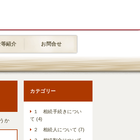
士等紹介
お問合せ
カテゴリー
１ 相続手続きについ
て
(4)
うか
２ 相続人について
(7)