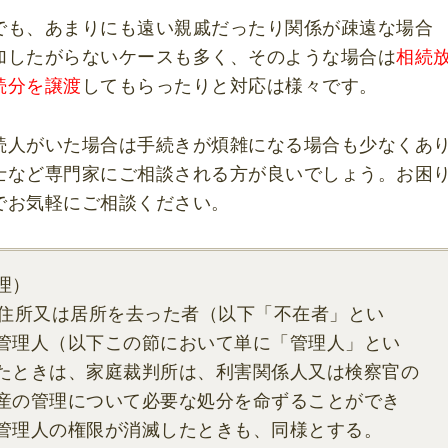
でも、あまりにも遠い親戚だったり関係が疎遠な場合
加したがらないケースも多く、そのような場合は
相続
続分を譲渡
してもらったりと対応は様々です。
続人がいた場合は手続きが煩雑になる場合も少なくあ
士など専門家にご相談される方が良いでしょう。お困
でお気軽にご相談ください。
理）
住所又は居所を去った者
（以下「不在者」とい
管理人
（以下この節において単に「管理人」とい
たときは、家庭裁判所は、利害関係人又は検察官の
産の管理について必要な処分を命ずることができ
管理人の権限が消滅したときも、同様とする。