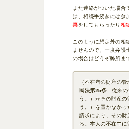
また連絡がついた場合
は、相続手続きには参
棄
をしてもらったり
相
このように想定外の相
ませんので、一度弁護
の場合はどうぞ弊所ま
（不在者の財産の管
民法第25条
従来の
う。）
がその財産の
う。）
を置かなかっ
請求により、その財
る。本人の不在中に