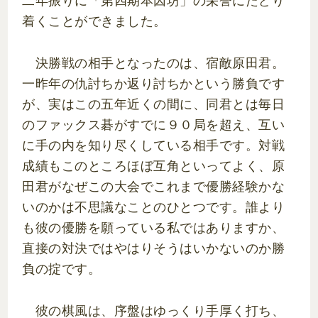
二年振りに「第四期本因坊」の栄誉にたどり
着くことができました。
決勝戦の相手となったのは、宿敵原田君。
一昨年の仇討ちか返り討ちかという勝負です
が、実はこの五年近くの間に、同君とは毎日
のファックス碁がすでに９０局を超え、互い
に手の内を知り尽くしている相手です。対戦
成績もこのところほぼ互角といってよく、原
田君がなぜこの大会でこれまで優勝経験かな
いのかは不思議なことのひとつです。誰より
も彼の優勝を願っている私ではありますか、
直接の対決ではやはりそうはいかないのか勝
負の掟です。
彼の棋風は、序盤はゆっくり手厚く打ち、