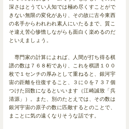
深さはとうてい人知では極め尽くすことがで
きない無限の変化があり、その故に古今東西
の名手からわれわれ素人にいたるまで、質こ
そ違え苦心惨憺しながらも面白く楽めるのだ
といえましょう。
専門家の計算によれば、人間が打ち得る棋
譜の数は７６８桁であり、これを棋譜１００
枚で１センチの厚みとして重ねると、銀河宇
宙の距離を往復すること、３に０を７３７個
つけた回数になるといいます（江崎誠致「呉
清源」）。また、別のたとえでは、その数は
銀河宇宙の原子の数に匹敵するとのことで、
まことに気の遠くなりそうな話です。