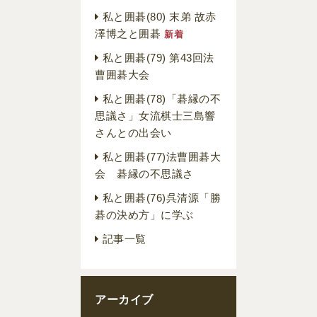
私と囲碁(80) 末弟 故赤
澤博之と囲碁
新着
私と囲碁(79) 第43回法
曹囲碁大会
私と囲碁(78)「碁縁の不
思議さ」女流棋士三島響
さんとの出会い
私と囲碁(77)法曹囲碁大
会 碁縁の不思議さ
私と囲碁(76)呉清源「勝
碁の決め方」に学ぶ
記事一覧
アーカイブ