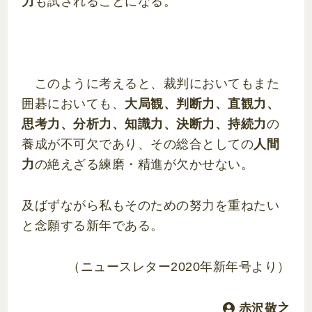
力
も試されることになる。
このように考えると、裁判においてもまた
囲碁においても、
大局観、判断力、直観力、
思考力、分析力、知識力、決断力、持続力
の
養成が不可欠であり、その総合としての
人間
力
の絶えざる練磨・精進が欠かせない。
及ばずながら私もそのための努力を重ねたい
と念願する新年である。
（ニュースレター2020年新年号より）
赤沢敬之