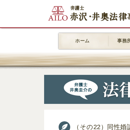
ホーム
事務
（その22）同性婚