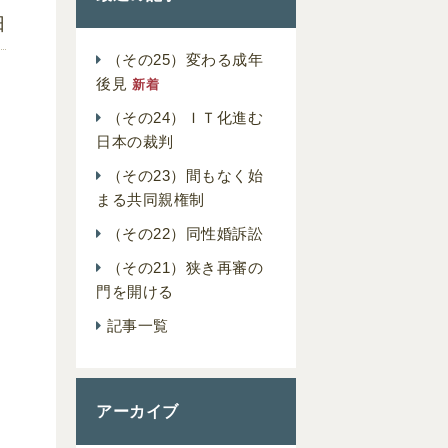
日
（その25）変わる成年
後見
新着
（その24）ＩＴ化進む
日本の裁判
（その23）間もなく始
まる共同親権制
（その22）同性婚訴訟
（その21）狭き再審の
門を開ける
記事一覧
アーカイブ