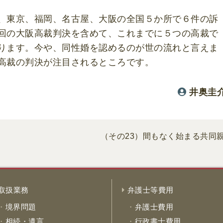
、東京、福岡、名古屋、大阪の全国５か所で６件の訴
回の大阪高裁判決を含めて、これまでに５つの高裁で
ります。今や、同性婚を認めるのが世の流れと言えま
高裁の判決が注目されるところです。
井奥圭
（その23）間もなく始まる共同
取扱業務
弁護士等費用
境界問題
弁護士費用
相続・遺言
行政書士費用