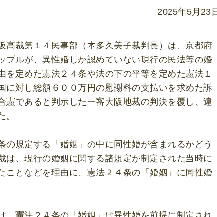
2025年5月23
阪高裁第１４民事部（本多久美子裁判長）は、京都府
ップルが、異性婚しか認めていない現行の民法等の婚
由を定めた憲法２４条や法の下の平等を定めた憲法１
国に対し総額６００万円の慰謝料の支払いを求めた訴
合憲であると判示した一審大阪地裁の判決を覆し、違
た。
条の規定する「婚姻」の中に同性婚が含まれるかどう
裁は、現行の婚姻に関する諸規定が制定された当時に
たことなどを理由に、憲法２４条の「婚姻」に同性婚
。
は、憲法２４条の「婚姻」は異性婚を前提に制定され