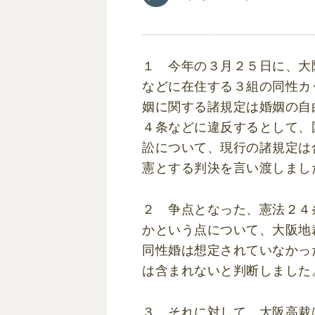
１ 今年の３月２５日に、大
などに在住する３組の同性カ
姻に関する諸規定は婚姻の自
４条などに違反するとして、
訟について、現行の諸規定は
憲とする判決を言い渡しまし
２ 争点となった、憲法２４
かという点について、大阪地
同性婚は想定されていなかっ
は含まれないと判断しました
３ それに対して、大阪高裁