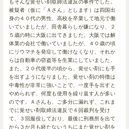
もそんな覚せい剤取締法違反の事件でした。
被疑者（仮に「Ａさん」とします）は四国出
身の４０代の男性、高校を卒業して地元で働
いていましたが、田舎暮らしが嫌になり、２
５歳の時に大阪に出てきました。大阪では解
体業の会社で働いていましたが、４０歳の頃
にリウマチを発症して働けなくなり、それか
らは自動車の窃盗等を生業にしていました。
また、２０代後半の頃から、覚せい剤にも手
を出すようになりました。覚せい剤の特徴は
中毒性が非常に強いことで、一度手を出すと
やめられず、何度も使用を繰り返す人が多い
のです。Ａさんも、ご多分に漏れず、これま
でに覚せい剤取締法違反で４回裁判を受け
て、３回服役しており、最後に刑務所を出て
から３か月も経たないうちにまた覚せい剤を