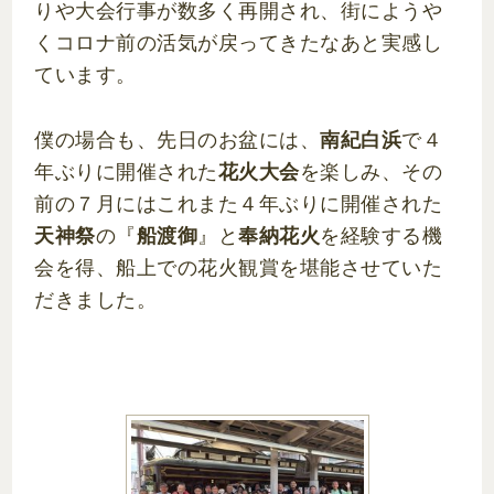
りや大会行事が数多く再開され、街にようや
くコロナ前の活気が戻ってきたなあと実感し
ています。
僕の場合も、先日のお盆には、
南紀白浜
で４
年ぶりに開催された
花火大会
を楽しみ、その
前の７月にはこれまた４年ぶりに開催された
天神祭
の『
船渡御
』と
奉納花火
を経験する機
会を得、船上での花火観賞を堪能させていた
だきました。