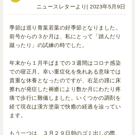
ニュースレターより
| 2023年5月9日
季節は巡り青葉若葉の好季節となりました。
前号からの３か月は、私にとって「踏んだり
蹴ったり」の試練の時でした。
年末から１月半ばまでの３週間はコロナ感染
での寝正月。幸い重症化を免れある意味では
貴重な休養となったのですが、右足の踵に床
擦れが発症した褥瘡により数か月にわたり疼
痛で歩行に難儀しました。いくつかの調剤を
経て現在は漢方塗薬で快癒の経過を辿ってい
ます。
もう一つは、３月２９日朝のゴミ出しの際、