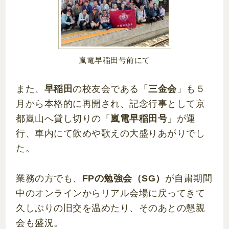
嵐電早稲田号前にて
また、
早稲田
の校友会である「
三金会
」も５
月から本格的に再開され、記念行事として京
都嵐山へ貸し切りの「
嵐電早稲田号
」が運
行、車内にて飲めや歌えの大盛りあがりでし
た。
業務の方でも、
FPの勉強会（SG）
が自粛期間
中のオンラインからリアル会場に戻ってきて
久しぶりの旧交を温めたり、そのあとの懇親
会も盛況。