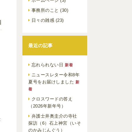
ホームページ
(3)
事務所のこと
(30)
日々の雑感
(23)
日
最近の記事
忘れられない日
新着
ニュースレター令和8年
夏号をお届けしました
新
着
クロスワードの答え
（2026年新年号）
弁護士井奥圭介の寺社
が
探訪（6）石上神宮（いそ
のかみじんぐう）