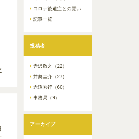
コロナ後遺症との闘い
記事一覧
投稿者
）
赤沢敬之
（22）
之
井奥圭介
（27）
赤澤秀行
（60）
事務局
（9）
アーカイブ
日