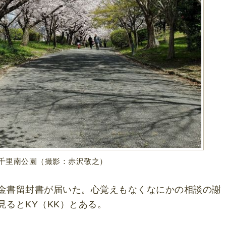
千里南公園（撮影：赤沢敬之）
金書留封書が届いた。心覚えもなくなにかの相談の謝
見るとKY（KK）とある。